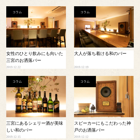
コラム
コラム
女性のひとり飲みにも向いた
大人が落ち着ける和のバー
三宮のお洒落バー
2019.12.22
2019.12.19
コラム
コラム
三宮にあるシェリー酒が美味
スピーカーにもこだわった神
しい和のバー
戸のお洒落バー
2019.12.15
2019.12.12