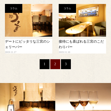
コラム
コラム
デートにピッタリな三宮のシ
接待にも喜ばれる三宮のこだ
ェリーバー
わりバー
2019.11.17
2019.11.10
1
2
3