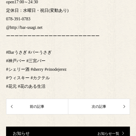
open17:00～24:30
定休日：水曜日・祝日(変動あり)
078-391-0783
@http://bar-usagi.net
ーーーーーーーーーーーーーーーーーーーーーー
#Barうさぎ #バーうさぎ
#神戸バー #三宮バー
#シェリー酒 #sherry #vinodejerez
#ウィスキー #カクテル
#花元 #花のある生活
お知らせ
お知らせ一覧